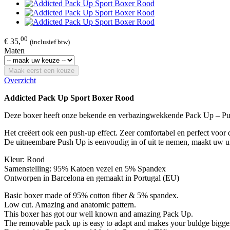
00
€ 35,
(inclusief btw)
Maten
Maak eerst een keuze
Overzicht
Addicted Pack Up Sport Boxer Rood
Deze boxer heeft onze bekende en verbazingwekkende Pack Up – Pu
Het creëert ook een push-up effect. Zeer comfortabel en perfect voor 
De uitneembare Push Up is eenvoudig in of uit te nemen, maakt uw ui
Kleur: Rood
Samenstelling: 95% Katoen vezel en 5% Spandex
Ontworpen in Barcelona en gemaakt in Portugal (EU)
Basic boxer made of 95% cotton fiber & 5% spandex.
Low cut. Amazing and anatomic pattern.
This boxer has got our well known and amazing Pack Up.
The removable pack up is easy to adapt and makes your buldge bigger a