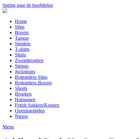
Spring naar de hoofdtekst
Home
Slips
Boxers
Tangas
Singlets
T-shirts
Shirts
Zwembroeken
Strings
Jockstraps
Bottomless Slips
Bottomless Boxers
Shorts
Broeken
Harnassen
Fetish Sokken/Kousen
Openingstijden
Nieuw
Menu