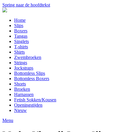
Spring naar de hoofdtekst
Home
Slips
Boxers
Tangas
Singlets
T-shirts
Shirts
Zwembroeken
Strings
Jockstraps
Bottomless Slips
Bottomless Boxers
Shorts
Broeken
Harnassen
Fetish Sokken/Kousen
Openingstijden
Nieuw
Menu